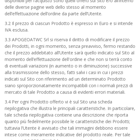
disponibili per l’acquisto sono quelli offerti sul Sito e/o all’interno
delle diverse pagine web dello stesso al momento
dell’effettuazione dell’ordine da parte dell’Utente.
3.2 Il prezzo di ciascun Prodotto è espresso in Euro e si intende
IVA esclusa.
3.3 APOGEOATWC Srl si riserva il diritto di modificare il prezzo
dei Prodotti, in ogni momento, senza preavviso, fermo restando
che il prezzo addebitato all’Utente sarà quello indicato sul Sito al
momento dell’effettuazione dell'ordine e che non si terrà conto
di eventuali variazioni (in aumento o in diminuzione) successive
alla trasmissione dello stesso, fatti salvi i casi in cui i prezzi
indicati sul Sito con riferimento ad un determinato Prodotto
siano sproporzionatamente incompatibili con i normali prezzi di
mercato di tale Prodotto a causa di evidenti errori materiali.
3.4 Per ogni Prodotto offerto vi è sul Sito una scheda
riepilogativa che illustra le principali caratteristiche. In particolare,
tale scheda riepilogativa contiene una descrizione che riporta
quanto più fedelmente possibile le caratteristiche dei Prodotti;
tuttavia l’Utente è avvisato che tali immagini debbono essere
intese come meramente indicative del prodotto reale. Per tale