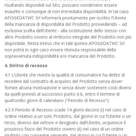
risultando disponibili sul Sito, possano nondimeno essere
esaurite o comunque di non immediata disponibilità. In tal caso
APOGEOATWC Srl informerà prontamente per iscritto l’Utente
della mancanza di disponibilità del Prodotto provvedendo – ad
esclusiva scelta dell’Utente - alla sostituzione dello stesso con
altro Prodotto ovvero al rimborso integrale del Prodotto non più
disponibile. Resta inteso che in tale ipotesi APOGEOATWC Srl
non potrà in ogni caso essere ritenuta responsabile della
sopravvenuta indisponibilità e/o mancanza del Prodotto.
4. Diritto di recesso
4.1 L’Utente che riveste la qualità di consumatore ha diritto di
recedere dal contratto di acquisto del Prodotto senza dover
fornire alcuna motivazione e senza dover sostenere costi diversi
da quelli previsti al successivo punto 6.6, entro il termine di
quattordici giorni di calendario (“Periodo di Recesso”).
4.2 Il Periodo di Recesso scade 14 giorni decorsi (i) nel caso di
ordine relativo a un solo Prodotto, dal giorno in cui l’Utente o un
terzo, diverso dal vettore e designato dall’Utente, acquisisce il
possesso fisico del Prodotto ovvero (ii) nel caso di un ordine
multiplo con consegne separate, dal giorno in cui l’Utente o un