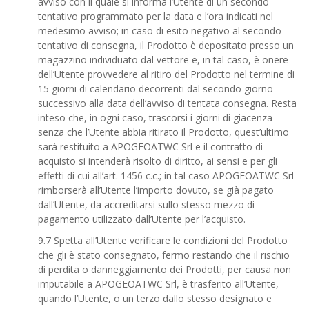
avviso con il quale si informa l’Utente di un secondo
tentativo programmato per la data e l’ora indicati nel
medesimo avviso; in caso di esito negativo al secondo
tentativo di consegna, il Prodotto è depositato presso un
magazzino individuato dal vettore e, in tal caso, è onere
dell’Utente provvedere al ritiro del Prodotto nel termine di
15 giorni di calendario decorrenti dal secondo giorno
successivo alla data dell’avviso di tentata consegna. Resta
inteso che, in ogni caso, trascorsi i giorni di giacenza
senza che l’Utente abbia ritirato il Prodotto, quest’ultimo
sarà restituito a APOGEOATWC Srl e il contratto di
acquisto si intenderà risolto di diritto, ai sensi e per gli
effetti di cui all’art. 1456 c.c.; in tal caso APOGEOATWC Srl
rimborserà all’Utente l’importo dovuto, se già pagato
dall’Utente, da accreditarsi sullo stesso mezzo di
pagamento utilizzato dall’Utente per l’acquisto.
9.7 Spetta all’Utente verificare le condizioni del Prodotto
che gli è stato consegnato, fermo restando che il rischio
di perdita o danneggiamento dei Prodotti, per causa non
imputabile a APOGEOATWC Srl, è trasferito all’Utente,
quando l’Utente, o un terzo dallo stesso designato e