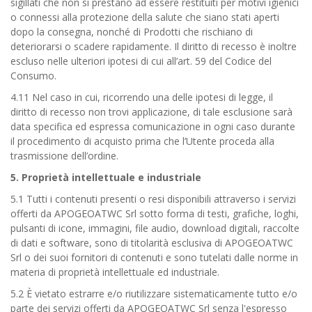
sigillati che non si prestano ad essere restituiti per motivi igienici
o connessi alla protezione della salute che siano stati aperti
dopo la consegna, nonché di Prodotti che rischiano di
deteriorarsi o scadere rapidamente. Il diritto di recesso è inoltre
escluso nelle ulteriori ipotesi di cui all’art. 59 del Codice del
Consumo.
4.11 Nel caso in cui, ricorrendo una delle ipotesi di legge, il
diritto di recesso non trovi applicazione, di tale esclusione sarà
data specifica ed espressa comunicazione in ogni caso durante
il procedimento di acquisto prima che l’Utente proceda alla
trasmissione dell’ordine.
5. Proprietà intellettuale e industriale
5.1 Tutti i contenuti presenti o resi disponibili attraverso i servizi
offerti da APOGEOATWC Srl sotto forma di testi, grafiche, loghi,
pulsanti di icone, immagini, file audio, download digitali, raccolte
di dati e software, sono di titolarità esclusiva di APOGEOATWC
Srl o dei suoi fornitori di contenuti e sono tutelati dalle norme in
materia di proprietà intellettuale ed industriale.
5.2 È vietato estrarre e/o riutilizzare sistematicamente tutto e/o
parte dei servizi offerti da APOGEOATWC Srl senza l'espresso