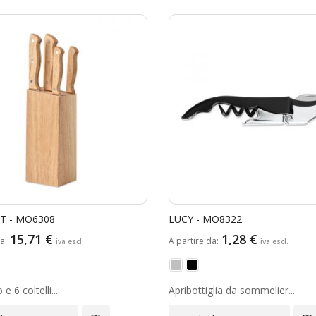
 - MO6308
LUCY - MO8322
15,71 €
1,28 €
da
A partire da
e 6 coltelli...
Apribottiglia da sommelier...