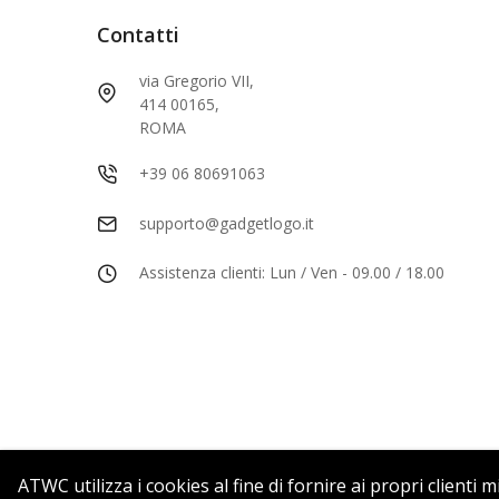
Contatti
via Gregorio VII,
414 00165,
ROMA
+39 06 80691063
supporto@gadgetlogo.it
Assistenza clienti: Lun / Ven - 09.00 / 18.00
ATWC utilizza i cookies al fine di fornire ai propri clienti