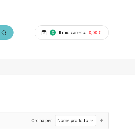
Il mio carrello
0,00 €
0
Imposta
Ordina per
la
direzione