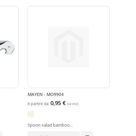
decrescente
MAYEN - MO9904
0,95 €
A partire da
Spoon salad bamboo...