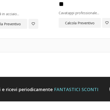
Cavatappi professionale...
i in acciaio...
Ag
Calcola Preventivo
Aggiungi
la Preventivo
all
alla
Lis
Lista
Des
Desideri
ti e ricevi periodicamente
FANTASTICI SCONTI