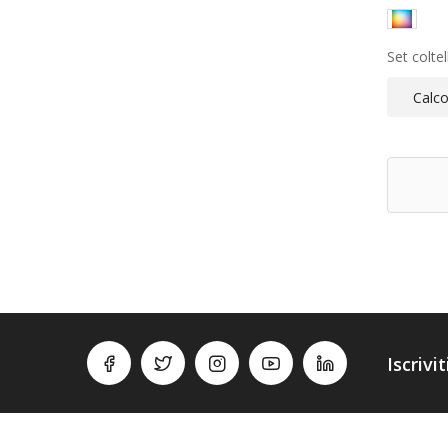
Set coltell
Calco
Iscrivi