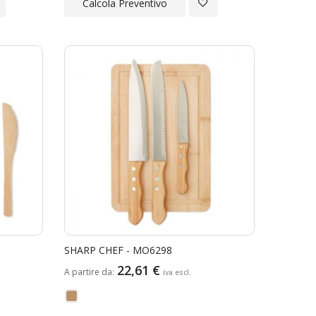
giungi
Aggiungi
Calcola Preventivo
a
alla
ta
Lista
ideri
Desideri
SHARP CHEF - MO6298
22,61 €
A partire da