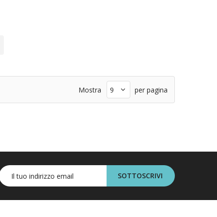
giungi
a
ta
Mostra
per pagina
ideri
SOTTOSCRIVI