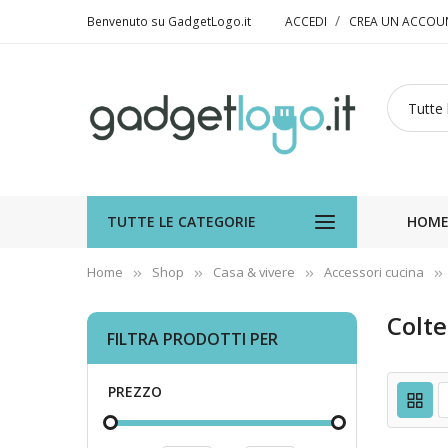
Benvenuto su GadgetLogo.it
ACCEDI
CREA UN ACCOU
TUTTE LE CATEGORIE
HOM
Home
Shop
Casa & vivere
Accessori cucina
Coltel
FILTRA PRODOTTI PER
PREZZO