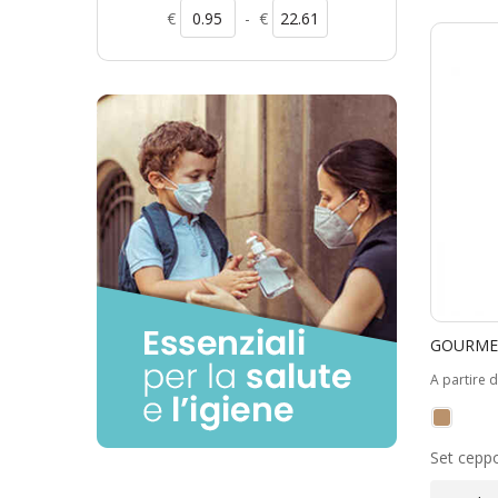
€
-
€
GOURMET
A partire 
Set ceppo 