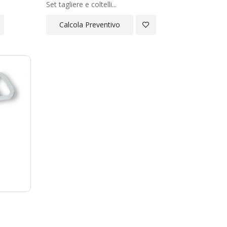
Set tagliere e coltelli...
giungi
Aggiungi
Calcola Preventivo
a
alla
ta
Lista
ideri
Desideri