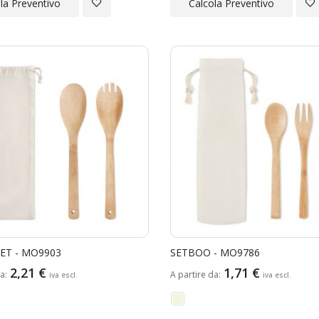
Aggiungi
Ag
la Preventivo
Calcola Preventivo
alla
all
Lista
Lis
Desideri
Des
ET - MO9903
SETBOO - MO9786
2,21 €
1,71 €
da
A partire da