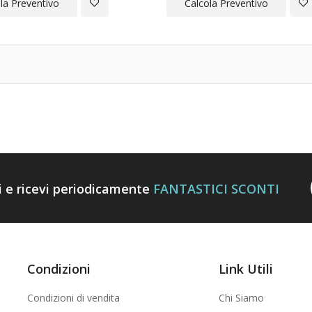
Aggiungi
Ag
la Preventivo
Calcola Preventivo
alla
all
Lista
Lis
Desideri
Des
ti e ricevi periodicamente
FANTASTICI SCONTI
Condizioni
Link Utili
Condizioni di vendita
Chi Siamo