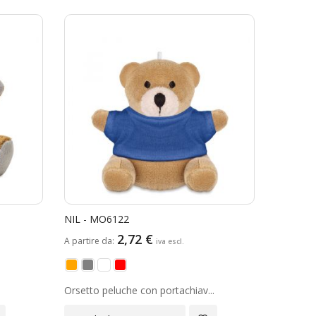
decrescente
NIL - MO6122
2,72 €
A partire da
Orsetto peluche con portachiav...