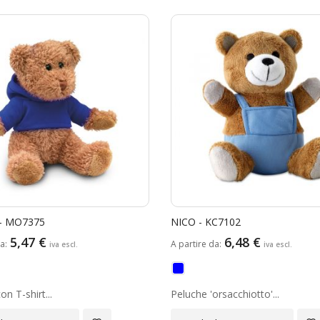
- MO7375
NICO - KC7102
5,47 €
6,48 €
da
A partire da
n T-shirt...
Peluche 'orsacchiotto'...