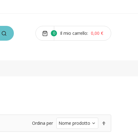
Il mio carrello
0,00 €
0
Imposta
Ordina per
la
direzione