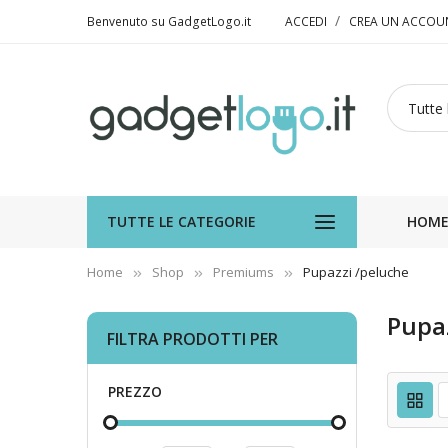
Benvenuto su GadgetLogo.it
ACCEDI
CREA UN ACCOU
TUTTE LE CATEGORIE
HOM
Home
Shop
Premiums
Pupazzi /peluche
Pupa
FILTRA PRODOTTI PER
PREZZO