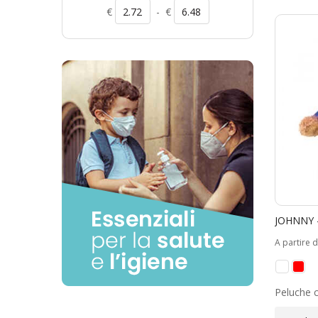
€
-
€
JOHNNY 
A partire 
Peluche co