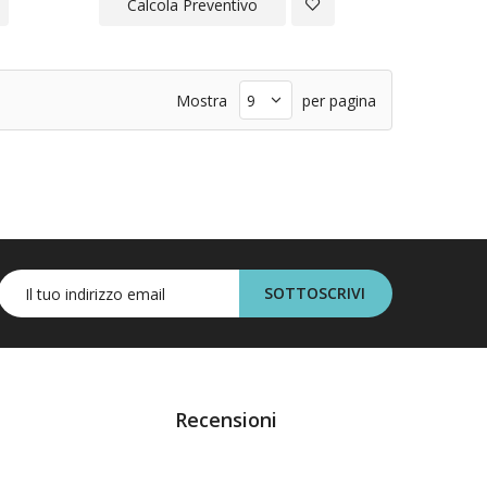
giungi
Aggiungi
Calcola Preventivo
a
alla
ta
Lista
Mostra
per pagina
ideri
Desideri
SOTTOSCRIVI
Recensioni