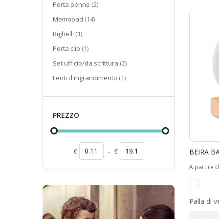
elementi
Porta penne
2
elementi
Memopad
14
elemento
Righelli
1
elemento
Porta clip
1
elementi
Set ufficio/da scrittura
2
elemento
Lenti d'ingrandimento
1
PREZZO
€
-
€
BEIRA B
A partire 
Palla di ve