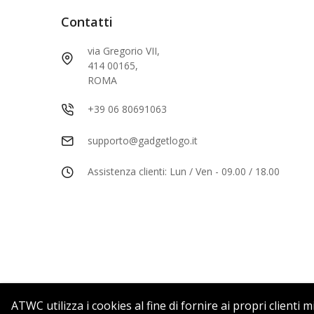
Contatti
via Gregorio VII,
414 00165,
ROMA
+39 06 80691063
supporto@gadgetlogo.it
Assistenza clienti: Lun / Ven - 09.00 / 18.00
ATWC utilizza i cookies al fine di fornire ai propri clienti