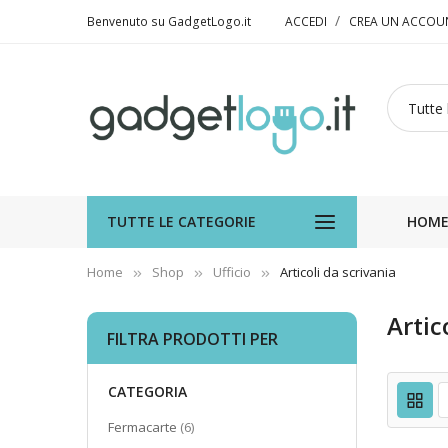
Benvenuto su GadgetLogo.it
ACCEDI
CREA UN ACCOU
TUTTE LE CATEGORIE
HOM
Home
Shop
Ufficio
Articoli da scrivania
Artic
FILTRA PRODOTTI PER
CATEGORIA
elementi
Fermacarte
6