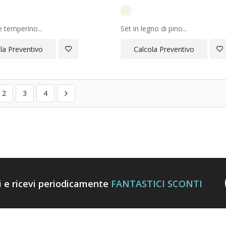
temperino...
Set in legno di pino...
Aggiungi
Ag
la Preventivo
Calcola Preventivo
alla
all
Lista
Lis
2
3
4
Desideri
Des
ti e ricevi periodicamente
FANTASTICI SCONTI