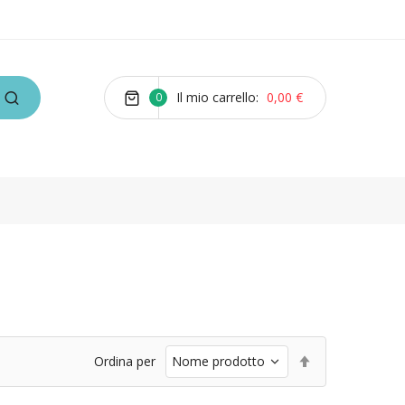
Il mio carrello
0,00 €
0
Imposta
Ordina per
la
direzione