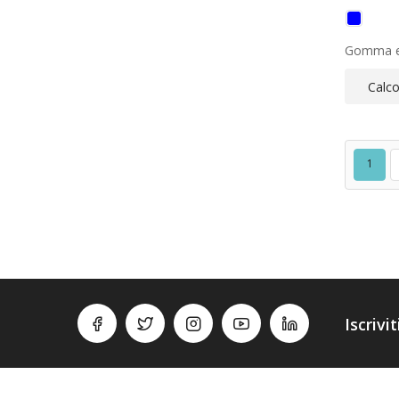
Gomma e 
Calco
1
Iscrivi