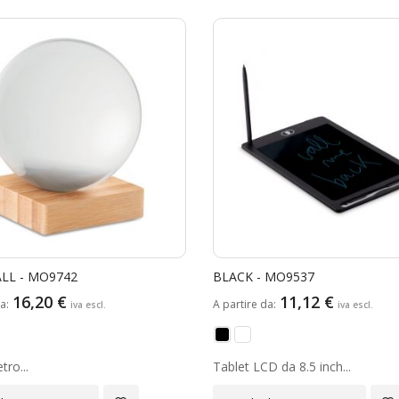
ALL - MO9742
BLACK - MO9537
16,20 €
11,12 €
da
A partire da
tro...
Tablet LCD da 8.5 inch...