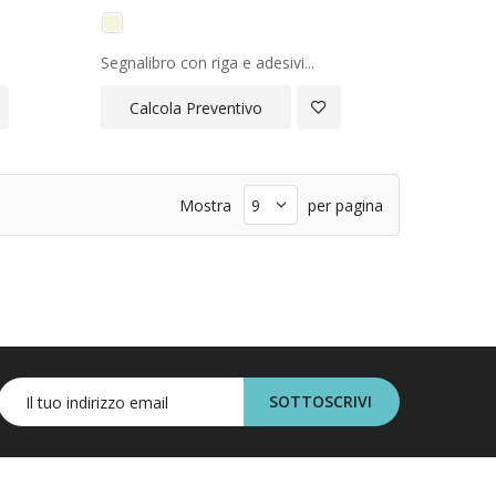
Segnalibro con riga e adesivi...
giungi
Aggiungi
Calcola Preventivo
a
alla
ta
Lista
Mostra
per pagina
ideri
Desideri
SOTTOSCRIVI