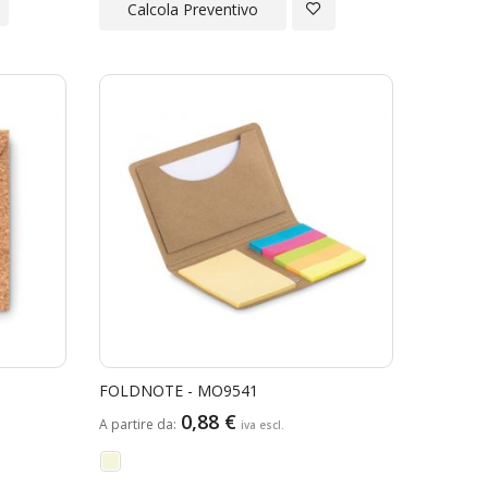
giungi
Aggiungi
Calcola Preventivo
a
alla
ta
Lista
ideri
Desideri
FOLDNOTE - MO9541
0,88 €
A partire da