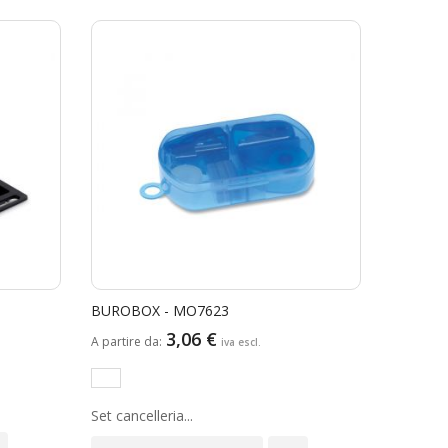
decrescente
BUROBOX - MO7623
3,06 €
A partire da
Set cancelleria...