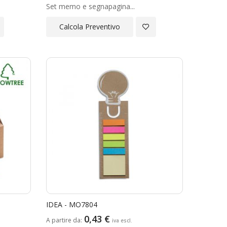
Set memo e segnapagina...
giungi
Aggiungi
Calcola Preventivo
a
alla
ta
Lista
ideri
Desideri
IDEA - MO7804
0,43 €
A partire da