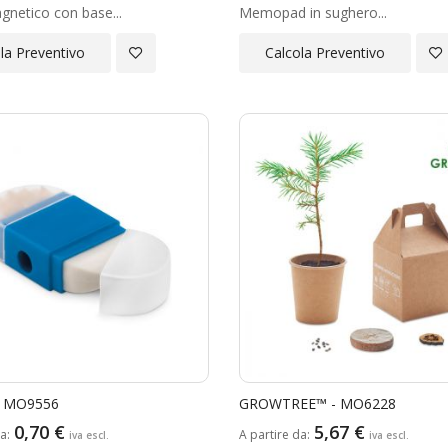
netico con base...
Memopad in sughero...
Aggiungi
Ag
la Preventivo
Calcola Preventivo
alla
all
Lista
Lis
Desideri
Des
 MO9556
GROWTREE™ - MO6228
0,70 €
5,67 €
da
A partire da