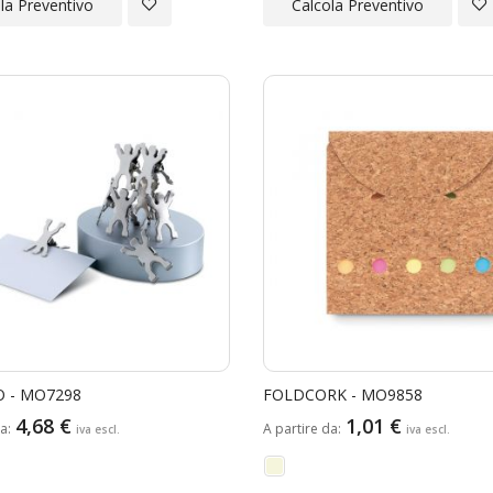
Aggiungi
Ag
la Preventivo
Calcola Preventivo
alla
all
Lista
Lis
Desideri
Des
O - MO7298
FOLDCORK - MO9858
4,68 €
1,01 €
da
A partire da