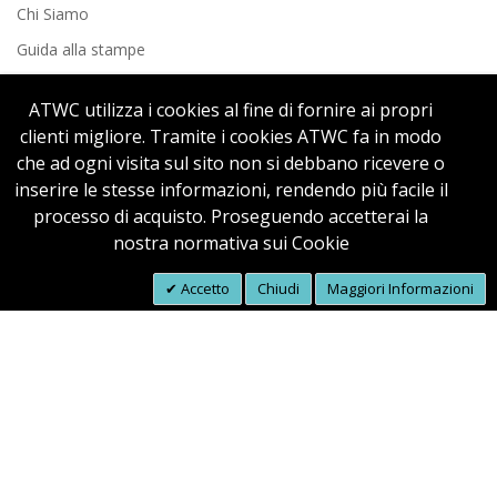
Chi Siamo
Guida alla stampe
Contatti
ATWC utilizza i cookies al fine di fornire ai propri
clienti migliore. Tramite i cookies ATWC fa in modo
Recensioni
che ad ogni visita sul sito non si debbano ricevere o
inserire le stesse informazioni, rendendo più facile il
processo di acquisto. Proseguendo accetterai la
nostra normativa sui Cookie
Accetto
Chiudi
Maggiori Informazioni