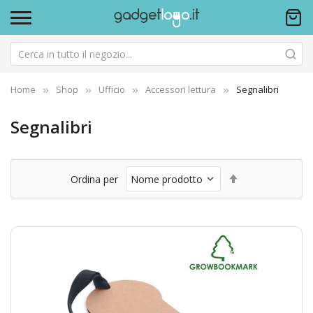
Home
Shop
Ufficio
Accessori lettura
Segnalibri
Segnalibri
Imposta
Ordina per
la
direzione
decrescente