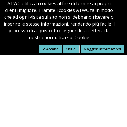
ATWC utilizza i cookies al fine di fornire ai propri
clienti migliore. Tramite i cookies ATWC fa in modo
Recensioni
che ad ogni visita sul sito non si debbano ricevere o
inserire le stesse informazioni, rendendo più facile il
processo di acquisto. Proseguendo accetterai la
nostra normativa sui Cookie
Accetto
Chiudi
Maggiori Informazioni
GadgetLogo.it © APOGEO Srl
via Gregorio VII, 414 00165, ROMA . P.iva: 03793051008